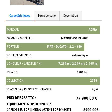
Caractéristiques
Equip de serie
Description
MARQUE:
ADRIA
GAMME / MODÈLE :
MATRIX 650 DL 60Y
PORTEUR :
FIAT - DUCATO - 2.2 - 140
BOITE DE VITESSE:
automatique
LONGUEUR / LARGEUR / H :
7.299 m / 2.299 m / 2.905 m
P.T.A.C :
3500 kg
COLLECTION
2026
PLACES CG / PLACES COUCHAGES
4 / 4
PRIX DE BASE TTC :
77 900,00 €
ÉQUIPEMENTS OPTIONNELS :
CARROSSERIE GRIS METAL ARTENSE GREY• BOITE
3900.00€