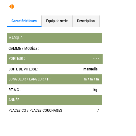
Caractéristiques
Equip de serie
Description
MARQUE:
GAMME / MODÈLE :
PORTEUR :
- - -
BOITE DE VITESSE:
manuelle
LONGUEUR / LARGEUR / H :
m / m / m
P.T.A.C :
kg
ANNÉE
PLACES CG / PLACES COUCHAGES
/