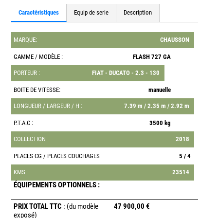
Caractéristiques
Equip de serie
Description
MARQUE:
CHAUSSON
GAMME / MODÈLE :
FLASH 727 GA
PORTEUR :
FIAT - DUCATO - 2.3 - 130
BOITE DE VITESSE:
manuelle
LONGUEUR / LARGEUR / H :
7.39 m / 2.35 m / 2.92 m
P.T.A.C :
3500 kg
COLLECTION
2018
PLACES CG / PLACES COUCHAGES
5 / 4
KMS
23514
ÉQUIPEMENTS OPTIONNELS :
PRIX TOTAL TTC
: (du modèle
47 900,00 €
exposé)