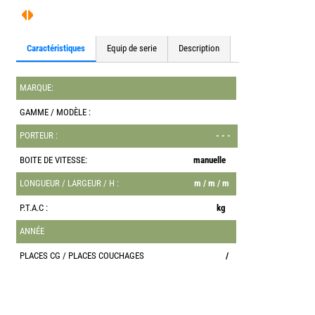
Caractéristiques
Equip de serie
Description
MARQUE:
GAMME / MODÈLE :
PORTEUR :
- - -
BOITE DE VITESSE:
manuelle
LONGUEUR / LARGEUR / H :
m / m / m
P.T.A.C :
kg
ANNÉE
PLACES CG / PLACES COUCHAGES
/