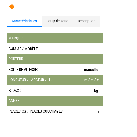
Caractéristiques
Equip de serie
Description
MARQUE:
GAMME / MODÈLE :
PORTEUR :
- - -
BOITE DE VITESSE:
manuelle
LONGUEUR / LARGEUR / H :
m / m / m
P.T.A.C :
kg
ANNÉE
PLACES CG / PLACES COUCHAGES
/