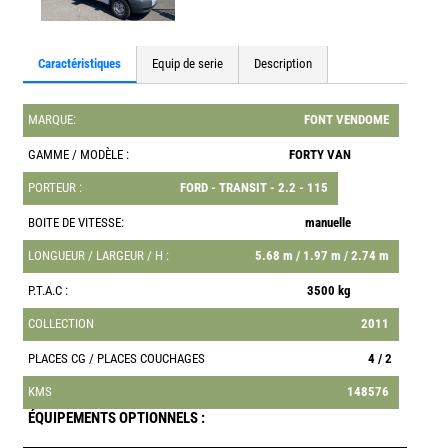
Caractéristiques
Equip de serie
Description
MARQUE:
FONT VENDOME
GAMME / MODÈLE :
FORTY VAN
PORTEUR :
FORD - TRANSIT - 2.2 - 115
BOITE DE VITESSE:
manuelle
LONGUEUR / LARGEUR / H :
5.68 m / 1.97 m / 2.74 m
P.T.A.C :
3500 kg
COLLECTION
2011
PLACES CG / PLACES COUCHAGES
4 / 2
KMS
148576
ÉQUIPEMENTS OPTIONNELS :