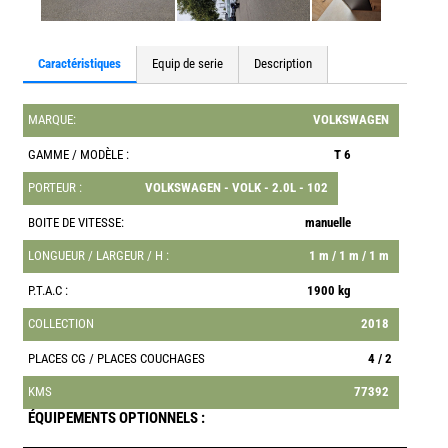
Caractéristiques
Equip de serie
Description
MARQUE:
VOLKSWAGEN
GAMME / MODÈLE :
T 6
PORTEUR :
VOLKSWAGEN - VOLK - 2.0L - 102
BOITE DE VITESSE:
manuelle
LONGUEUR / LARGEUR / H :
1 m / 1 m / 1 m
P.T.A.C :
1900 kg
COLLECTION
2018
PLACES CG / PLACES COUCHAGES
4 / 2
KMS
77392
ÉQUIPEMENTS OPTIONNELS :